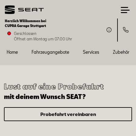
Herzlich Willkommen bei
CUPRA Garage Stuttgart
Home
Geschlossen
Öffnet am Montag um 07:00 Uhr
Fahrzeugangebote
Home
Fahrzeugangebote
Services
Zubehör
Services
Lust auf eine Probefahrt
Zubehör
mit deinem Wunsch SEAT?
SEAT FOR BUSINESS
Probefahrt vereinbaren
Über uns