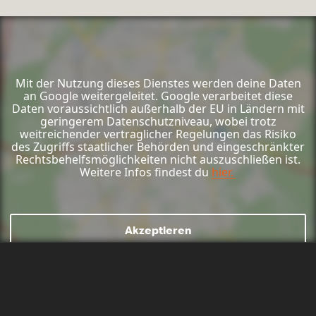
Aktionen
Mit der Nutzung dieses Dienstes werden deine Daten
an Google weitergeleitet. Google verarbeitet diese
Daten voraussichtlich außerhalb der EU in Ländern mit
geringerem Datenschutzniveau, wobei trotz
weitreichender vertraglicher Regelungen das Risiko
des Zugriffs staatlicher Behörden und eingeschränkter
Rechtsbehelfsmöglichkeiten nicht auszuschließen ist.
Weitere Infos findest du
hier.
Akzeptieren
Mail schreiben
Kontaktformular
Anrufen